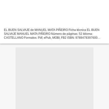
EL BUEN SALVAJE de MANUEL MATA PIÑEIRO Ficha técnica EL BUEN
SALVAJE MANUEL MATA PIÑEIRO Número de páginas: 52 Idioma:
CASTELLANO Formatos: Pdf, ePub, MOBI, FB2 ISBN: 9788478397600
Editorial: TORREMOZAS Año de edición: 2018 Descargar eBook gratis
Descárgate...