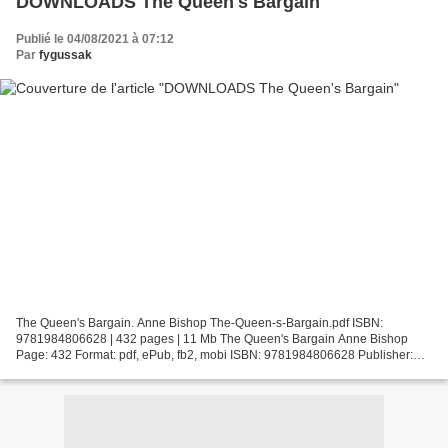
DOWNLOADS The Queen's Bargain
Publié le 04/08/2021 à 07:12
Par
fygussak
The Queen's Bargain. Anne Bishop The-Queen-s-Bargain.pdf ISBN:
9781984806628 | 432 pages | 11 Mb The Queen's Bargain Anne Bishop
Page: 432 Format: pdf, ePub, fb2, mobi ISBN: 9781984806628 Publisher:
Penguin Publishing Group Download The Queen's Bargain...