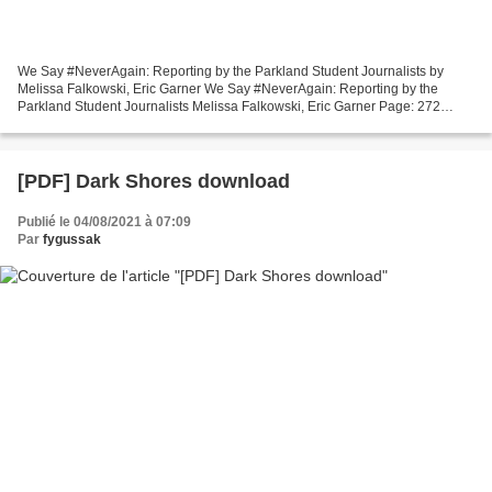
We Say #NeverAgain: Reporting by the Parkland Student Journalists by
Melissa Falkowski, Eric Garner We Say #NeverAgain: Reporting by the
Parkland Student Journalists Melissa Falkowski, Eric Garner Page: 272
Format: pdf, ePub, mobi, fb2 ISBN: 9781984849960...
[PDF] Dark Shores download
Publié le 04/08/2021 à 07:09
Par
fygussak