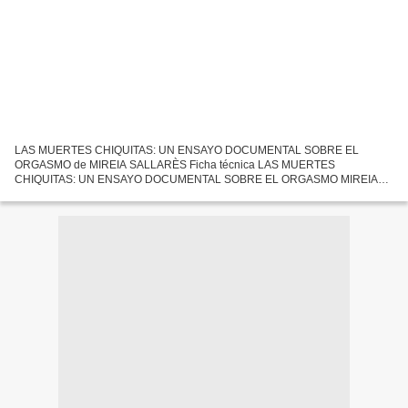
LAS MUERTES CHIQUITAS: UN ENSAYO DOCUMENTAL SOBRE EL
ORGASMO de MIREIA SALLARÈS Ficha técnica LAS MUERTES
CHIQUITAS: UN ENSAYO DOCUMENTAL SOBRE EL ORGASMO MIREIA
SALLARÈS Número de páginas: 168 Idioma: CASTELLANO Formatos: Pdf,
ePub, MOBI, FB2 ISBN: 9788494992438...