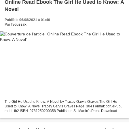
Online Read Ebook The Girl He Used to Know: A
Novel
Publié le 06/08/2021 à 01:40
Par
fygussak
The Girl He Used to Know: A Novel by Tracey Garvis Graves The Girl He
Used to Know: A Novel Tracey Garvis Graves Page: 304 Format: pdf, ePub,
mobi, fb2 ISBN: 9781250200358 Publisher: St. Martin's Press Download
eBook Rapidshare download free books The...