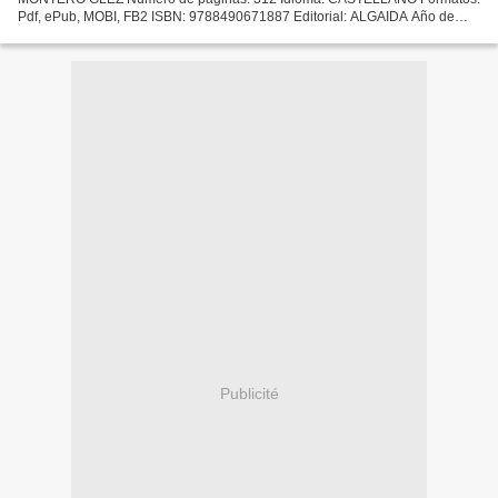
Pdf, ePub, MOBI, FB2 ISBN: 9788490671887 Editorial: ALGAIDA Año de
edición: 2015 Descargar eBook gratis Descarga gratuita de libros...
Publicité