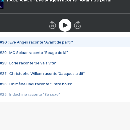
#30 : Eve Angeli raconte "Avant de partir"
#29 : MC Solaar raconte "Bouge de là"
28 : Lorie raconte "Je vais vite"
#27 : Christophe Willem raconte "Jacques a dit"
#26 : Chimène Badi raconte "Entre nous"
#25 : Indochine raconte "3e sexe"
#24 : Zaho raconte "C'est chelou"
#23 : Patrick Bruel raconte "Au café des délices"
#22 : Kyo raconte "Le chemin"